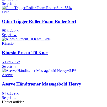
Se pris →
−
55
%
Odin
Odin Trigger Roller Foam Roller Sort
98 kr
220 kr
Se pris →
−
54
%
Kinesio
Kinesio Precut Til Knæ
59 kr
129 kr
Se pris →
−
54
%
Aserve
Aserve Håndtræner Massagebold Heavy
64 kr
139 kr
Se pris →
Henter artikler…