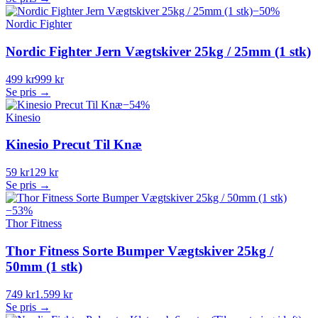
−
50
%
Nordic Fighter
Nordic Fighter Jern Vægtskiver 25kg / 25mm (1 stk)
499 kr
999 kr
Se pris →
−
54
%
Kinesio
Kinesio Precut Til Knæ
59 kr
129 kr
Se pris →
−
53
%
Thor Fitness
Thor Fitness Sorte Bumper Vægtskiver 25kg /
50mm (1 stk)
749 kr
1.599 kr
Se pris →