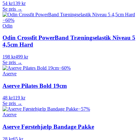
54 kr
139 kr
Se pris →
−
60
%
Odin
Odin Crossfit PowerBand Træningselastik Niveau 5
4,5cm Hard
198 kr
499 kr
Se pris →
−
60
%
Aserve
Aserve Pilates Bold 19cm
48 kr
119 kr
Se pris →
−
57
%
Aserve
Aserve Førstehjælp Bandage Pakke
28 kr
65 kr