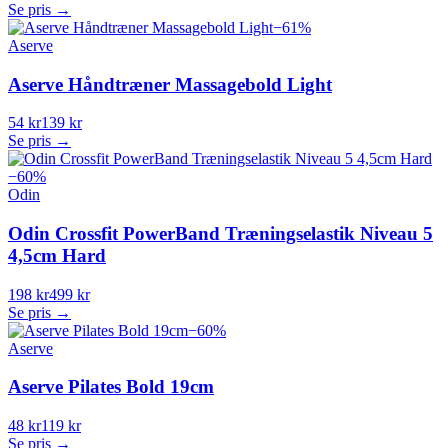
Se pris →
−
61
%
Aserve
Aserve Håndtræner Massagebold Light
54 kr
139 kr
Se pris →
−
60
%
Odin
Odin Crossfit PowerBand Træningselastik Niveau 5
4,5cm Hard
198 kr
499 kr
Se pris →
−
60
%
Aserve
Aserve Pilates Bold 19cm
48 kr
119 kr
Se pris →