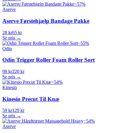
−
57
%
Aserve
Aserve Førstehjælp Bandage Pakke
28 kr
65 kr
Se pris →
−
55
%
Odin
Odin Trigger Roller Foam Roller Sort
98 kr
220 kr
Se pris →
−
54
%
Kinesio
Kinesio Precut Til Knæ
59 kr
129 kr
Se pris →
−
54
%
Aserve