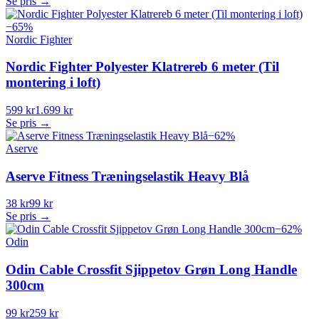
Se pris →
−
65
%
Nordic Fighter
Nordic Fighter Polyester Klatrereb 6 meter (Til
montering i loft)
599 kr
1.699 kr
Se pris →
−
62
%
Aserve
Aserve Fitness Træningselastik Heavy Blå
38 kr
99 kr
Se pris →
−
62
%
Odin
Odin Cable Crossfit Sjippetov Grøn Long Handle
300cm
99 kr
259 kr