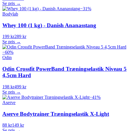
Se pris →
−
31
%
Bodylab
Whey 100 (1 kg) - Danish Ananasstang
199 kr
289 kr
Se pris →
−
60
%
Odin
Odin Crossfit PowerBand Træningselastik Niveau 5
4,5cm Hard
198 kr
499 kr
Se pris →
−
41
%
Aserve
Aserve Bodytrainer Træningselastik X-Light
88 kr
149 kr
Se pris →