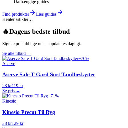
Uafhængige guides
Find produkter
Læs guides
Henter artikler…
🔥
Dagens bedste tilbud
Største prisfald lige nu — opdateres dagligt.
Se alle tilbud
→
−
76
%
Aserve
Aserve Safe T Gard Sort Tandbeskytter
28 kr
119 kr
Se pris →
−
71
%
Kinesio
Kinesio Precut Til Ryg
38 kr
129 kr