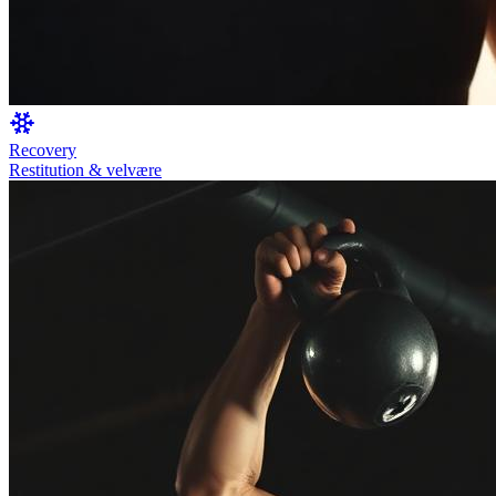
Recovery
Restitution & velvære