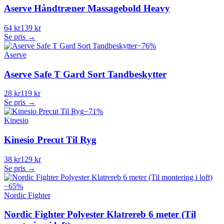
Aserve Håndtræner Massagebold Heavy
64 kr
139 kr
Se pris →
−
76
%
Aserve
Aserve Safe T Gard Sort Tandbeskytter
28 kr
119 kr
Se pris →
−
71
%
Kinesio
Kinesio Precut Til Ryg
38 kr
129 kr
Se pris →
−
65
%
Nordic Fighter
Nordic Fighter Polyester Klatrereb 6 meter (Til