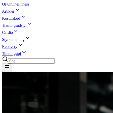
OF
OnlineFitness
Artikler
Kosttilskud
Træningsudstyr
Cardio
Styrketræning
Recovery
Træningstøj