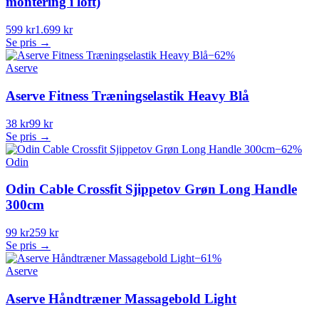
montering i loft)
599 kr
1.699 kr
Se pris →
−
62
%
Aserve
Aserve Fitness Træningselastik Heavy Blå
38 kr
99 kr
Se pris →
−
62
%
Odin
Odin Cable Crossfit Sjippetov Grøn Long Handle
300cm
99 kr
259 kr
Se pris →
−
61
%
Aserve
Aserve Håndtræner Massagebold Light