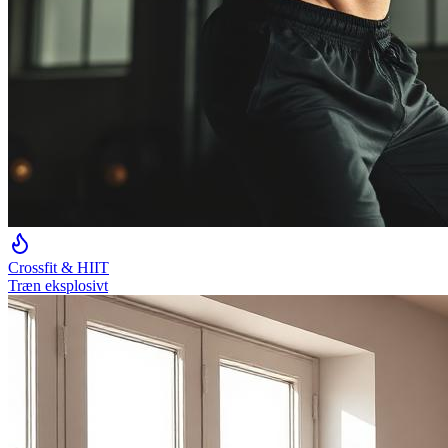
Crossfit & HIIT
Træn eksplosivt