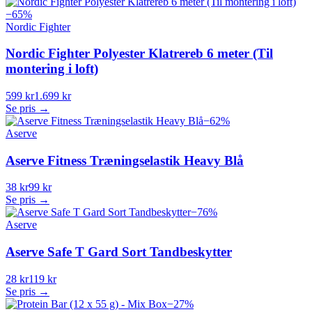
−
65
%
Nordic Fighter
Nordic Fighter Polyester Klatrereb 6 meter (Til
montering i loft)
599 kr
1.699 kr
Se pris →
−
62
%
Aserve
Aserve Fitness Træningselastik Heavy Blå
38 kr
99 kr
Se pris →
−
76
%
Aserve
Aserve Safe T Gard Sort Tandbeskytter
28 kr
119 kr
Se pris →
−
27
%