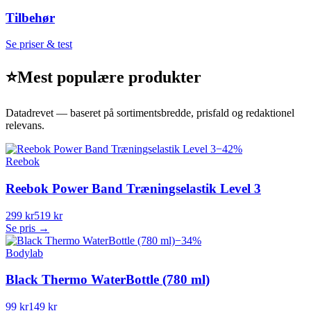
Tilbehør
Se priser & test
⭐
Mest populære produkter
Datadrevet — baseret på sortimentsbredde, prisfald og redaktionel
relevans.
−
42
%
Reebok
Reebok Power Band Træningselastik Level 3
299 kr
519 kr
Se pris →
−
34
%
Bodylab
Black Thermo WaterBottle (780 ml)
99 kr
149 kr