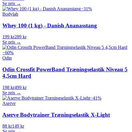
Se pris →
−
31
%
Bodylab
Whey 100 (1 kg) - Danish Ananasstang
199 kr
289 kr
Se pris →
−
60
%
Odin
Odin Crossfit PowerBand Træningselastik Niveau 5
4,5cm Hard
198 kr
499 kr
Se pris →
−
41
%
Aserve
Aserve Bodytrainer Træningselastik X-Light
88 kr
149 kr
Se pris →