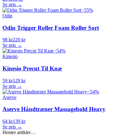
Se pris →
−
55
%
Odin
Odin Trigger Roller Foam Roller Sort
98 kr
220 kr
Se pris →
−
54
%
Kinesio
Kinesio Precut Til Knæ
59 kr
129 kr
Se pris →
−
54
%
Aserve
Aserve Håndtræner Massagebold Heavy
64 kr
139 kr
Se pris →
Henter artikler…