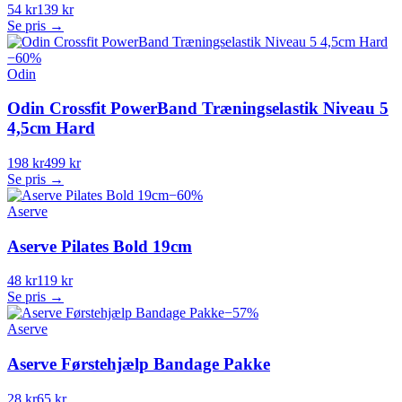
54 kr
139 kr
Se pris →
−
60
%
Odin
Odin Crossfit PowerBand Træningselastik Niveau 5
4,5cm Hard
198 kr
499 kr
Se pris →
−
60
%
Aserve
Aserve Pilates Bold 19cm
48 kr
119 kr
Se pris →
−
57
%
Aserve
Aserve Førstehjælp Bandage Pakke
28 kr
65 kr