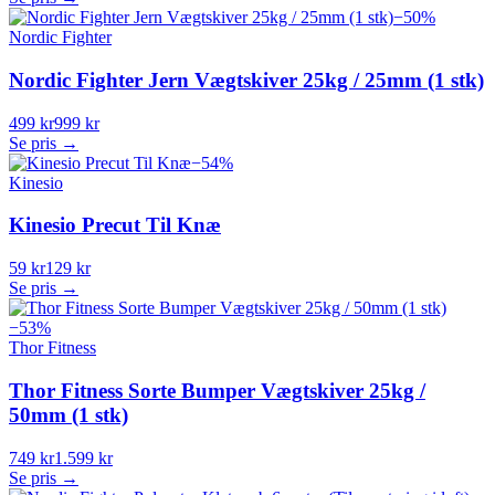
−
50
%
Nordic Fighter
Nordic Fighter Jern Vægtskiver 25kg / 25mm (1 stk)
499 kr
999 kr
Se pris →
−
54
%
Kinesio
Kinesio Precut Til Knæ
59 kr
129 kr
Se pris →
−
53
%
Thor Fitness
Thor Fitness Sorte Bumper Vægtskiver 25kg /
50mm (1 stk)
749 kr
1.599 kr
Se pris →