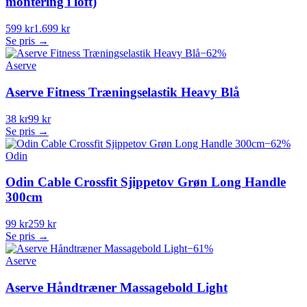
montering i loft)
599 kr
1.699 kr
Se pris →
−
62
%
Aserve
Aserve Fitness Træningselastik Heavy Blå
38 kr
99 kr
Se pris →
−
62
%
Odin
Odin Cable Crossfit Sjippetov Grøn Long Handle
300cm
99 kr
259 kr
Se pris →
−
61
%
Aserve
Aserve Håndtræner Massagebold Light