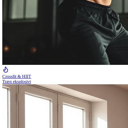
Crossfit & HIIT
Træn eksplosivt