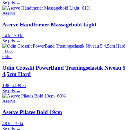
Se pris →
−
61
%
Aserve
Aserve Håndtræner Massagebold Light
54 kr
139 kr
Se pris →
−
60
%
Odin
Odin Crossfit PowerBand Træningselastik Niveau 5
4,5cm Hard
198 kr
499 kr
Se pris →
−
60
%
Aserve
Aserve Pilates Bold 19cm
48 kr
119 kr
Se pris →