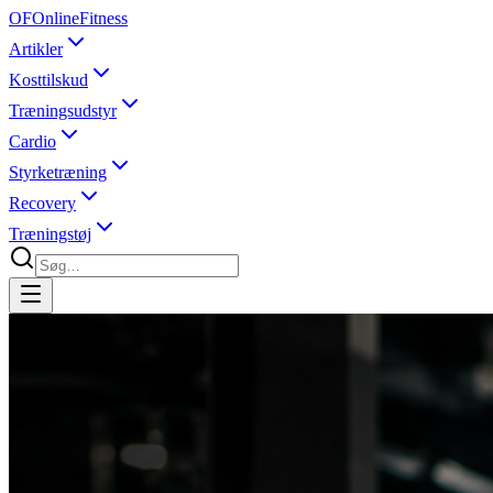
OF
OnlineFitness
Artikler
Kosttilskud
Træningsudstyr
Cardio
Styrketræning
Recovery
Træningstøj