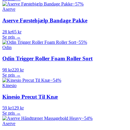
−
57
%
Aserve
Aserve Førstehjælp Bandage Pakke
28 kr
65 kr
Se pris →
−
55
%
Odin
Odin Trigger Roller Foam Roller Sort
98 kr
220 kr
Se pris →
−
54
%
Kinesio
Kinesio Precut Til Knæ
59 kr
129 kr
Se pris →
−
54
%
Aserve