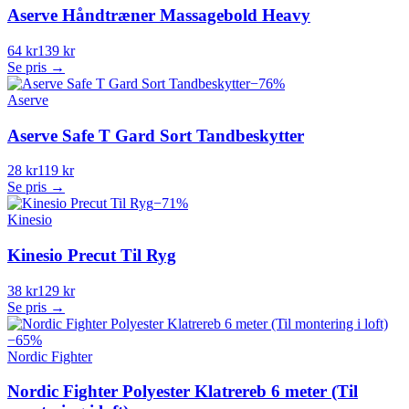
Aserve Håndtræner Massagebold Heavy
64 kr
139 kr
Se pris →
−
76
%
Aserve
Aserve Safe T Gard Sort Tandbeskytter
28 kr
119 kr
Se pris →
−
71
%
Kinesio
Kinesio Precut Til Ryg
38 kr
129 kr
Se pris →
−
65
%
Nordic Fighter
Nordic Fighter Polyester Klatrereb 6 meter (Til