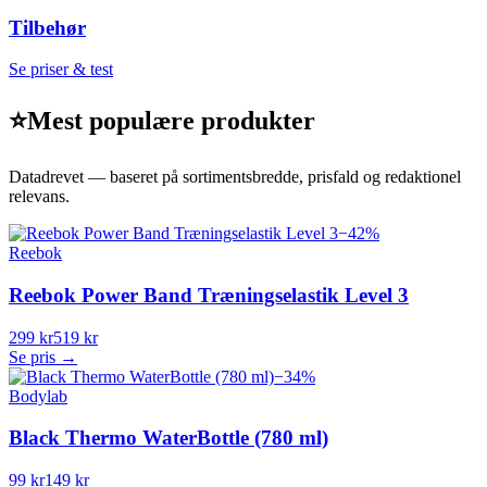
Tilbehør
Se priser & test
⭐
Mest populære produkter
Datadrevet — baseret på sortimentsbredde, prisfald og redaktionel
relevans.
−
42
%
Reebok
Reebok Power Band Træningselastik Level 3
299 kr
519 kr
Se pris →
−
34
%
Bodylab
Black Thermo WaterBottle (780 ml)
99 kr
149 kr