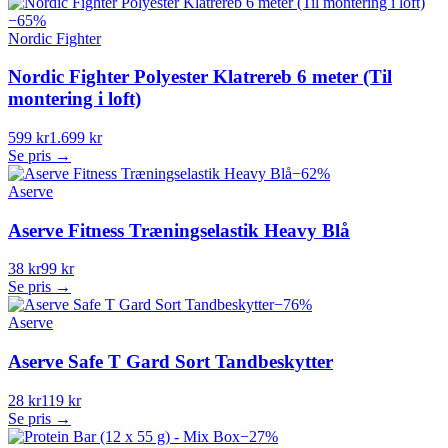
−
65
%
Nordic Fighter
Nordic Fighter Polyester Klatrereb 6 meter (Til
montering i loft)
599 kr
1.699 kr
Se pris →
−
62
%
Aserve
Aserve Fitness Træningselastik Heavy Blå
38 kr
99 kr
Se pris →
−
76
%
Aserve
Aserve Safe T Gard Sort Tandbeskytter
28 kr
119 kr
Se pris →
−
27
%