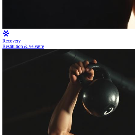
Recovery
Restitution & velvære