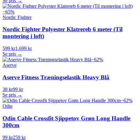
Se pris →
−
65
%
Nordic Fighter
Nordic Fighter Polyester Klatrereb 6 meter (Til
montering i loft)
599 kr
1.699 kr
Se pris →
−
62
%
Aserve
Aserve Fitness Træningselastik Heavy Blå
38 kr
99 kr
Se pris →
−
62
%
Odin
Odin Cable Crossfit Sjippetov Grøn Long Handle
300cm
99 kr
259 kr