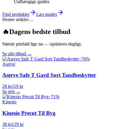
Uafhængige guides
Find produkter
Læs guides
Henter artikler…
🔥
Dagens bedste tilbud
Største prisfald lige nu — opdateres dagligt.
Se alle tilbud
→
−
76
%
Aserve
Aserve Safe T Gard Sort Tandbeskytter
28 kr
119 kr
Se pris →
−
71
%
Kinesio
Kinesio Precut Til Ryg
38 kr
129 kr