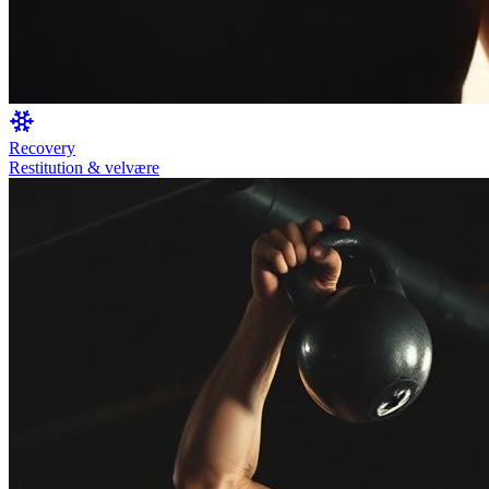
Recovery
Restitution & velvære