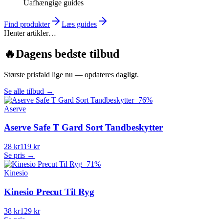
Uafhængige guides
Find produkter
Læs guides
Henter artikler…
🔥
Dagens bedste tilbud
Største prisfald lige nu — opdateres dagligt.
Se alle tilbud
→
−
76
%
Aserve
Aserve Safe T Gard Sort Tandbeskytter
28 kr
119 kr
Se pris →
−
71
%
Kinesio
Kinesio Precut Til Ryg
38 kr
129 kr