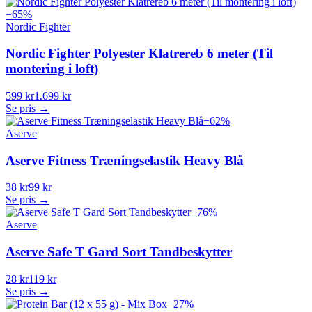
−
65
%
Nordic Fighter
Nordic Fighter Polyester Klatrereb 6 meter (Til
montering i loft)
599 kr
1.699 kr
Se pris →
−
62
%
Aserve
Aserve Fitness Træningselastik Heavy Blå
38 kr
99 kr
Se pris →
−
76
%
Aserve
Aserve Safe T Gard Sort Tandbeskytter
28 kr
119 kr
Se pris →
−
27
%