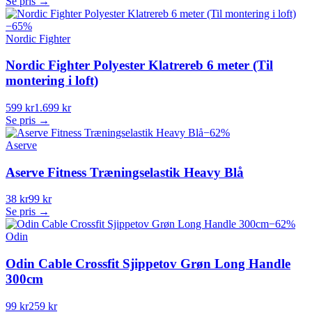
Se pris →
−
65
%
Nordic Fighter
Nordic Fighter Polyester Klatrereb 6 meter (Til
montering i loft)
599 kr
1.699 kr
Se pris →
−
62
%
Aserve
Aserve Fitness Træningselastik Heavy Blå
38 kr
99 kr
Se pris →
−
62
%
Odin
Odin Cable Crossfit Sjippetov Grøn Long Handle
300cm
99 kr
259 kr