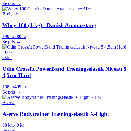
Se pris →
−
31
%
Bodylab
Whey 100 (1 kg) - Danish Ananasstang
199 kr
289 kr
Se pris →
−
60
%
Odin
Odin Crossfit PowerBand Træningselastik Niveau 5
4,5cm Hard
198 kr
499 kr
Se pris →
−
41
%
Aserve
Aserve Bodytrainer Træningselastik X-Light
88 kr
149 kr
Se pris →