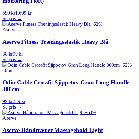
montering i loft)
599 kr
1.699 kr
Se pris →
−
62
%
Aserve
Aserve Fitness Træningselastik Heavy Blå
38 kr
99 kr
Se pris →
−
62
%
Odin
Odin Cable Crossfit Sjippetov Grøn Long Handle
300cm
99 kr
259 kr
Se pris →
−
61
%
Aserve
Aserve Håndtræner Massagebold Light