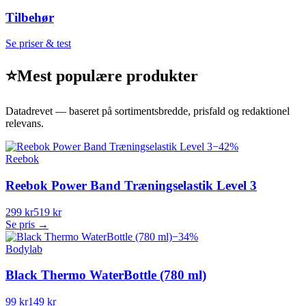
Tilbehør
Se priser & test
⭐
Mest populære produkter
Datadrevet — baseret på sortimentsbredde, prisfald og redaktionel
relevans.
−
42
%
Reebok
Reebok Power Band Træningselastik Level 3
299 kr
519 kr
Se pris →
−
34
%
Bodylab
Black Thermo WaterBottle (780 ml)
99 kr
149 kr