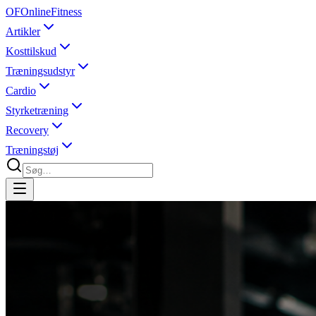
OF
OnlineFitness
Artikler
Kosttilskud
Træningsudstyr
Cardio
Styrketræning
Recovery
Træningstøj