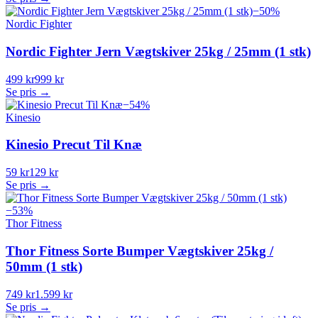
−
50
%
Nordic Fighter
Nordic Fighter Jern Vægtskiver 25kg / 25mm (1 stk)
499 kr
999 kr
Se pris →
−
54
%
Kinesio
Kinesio Precut Til Knæ
59 kr
129 kr
Se pris →
−
53
%
Thor Fitness
Thor Fitness Sorte Bumper Vægtskiver 25kg /
50mm (1 stk)
749 kr
1.599 kr
Se pris →