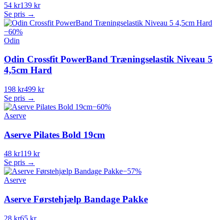
54 kr
139 kr
Se pris →
−
60
%
Odin
Odin Crossfit PowerBand Træningselastik Niveau 5
4,5cm Hard
198 kr
499 kr
Se pris →
−
60
%
Aserve
Aserve Pilates Bold 19cm
48 kr
119 kr
Se pris →
−
57
%
Aserve
Aserve Førstehjælp Bandage Pakke
28 kr
65 kr