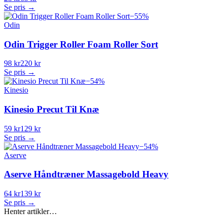
Se pris →
−
55
%
Odin
Odin Trigger Roller Foam Roller Sort
98 kr
220 kr
Se pris →
−
54
%
Kinesio
Kinesio Precut Til Knæ
59 kr
129 kr
Se pris →
−
54
%
Aserve
Aserve Håndtræner Massagebold Heavy
64 kr
139 kr
Se pris →
Henter artikler…