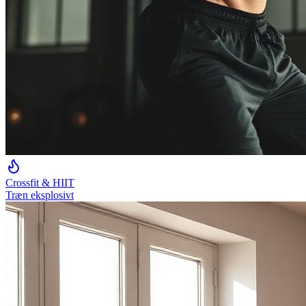
Crossfit & HIIT
Træn eksplosivt