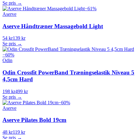
Se pris →
−
61
%
Aserve
Aserve Håndtræner Massagebold Light
54 kr
139 kr
Se pris →
−
60
%
Odin
Odin Crossfit PowerBand Træningselastik Niveau 5
4,5cm Hard
198 kr
499 kr
Se pris →
−
60
%
Aserve
Aserve Pilates Bold 19cm
48 kr
119 kr
Se pris →