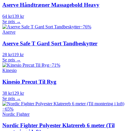
Aserve Håndtræner Massagebold Heavy
64 kr
139 kr
Se pris →
−
76
%
Aserve
Aserve Safe T Gard Sort Tandbeskytter
28 kr
119 kr
Se pris →
−
71
%
Kinesio
Kinesio Precut Til Ryg
38 kr
129 kr
Se pris →
−
65
%
Nordic Fighter
Nordic Fighter Polyester Klatrereb 6 meter (Til