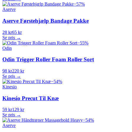
−
57
%
Aserve
Aserve Førstehjælp Bandage Pakke
28 kr
65 kr
Se pris →
−
55
%
Odin
Odin Trigger Roller Foam Roller Sort
98 kr
220 kr
Se pris →
−
54
%
Kinesio
Kinesio Precut Til Knæ
59 kr
129 kr
Se pris →
−
54
%
Aserve