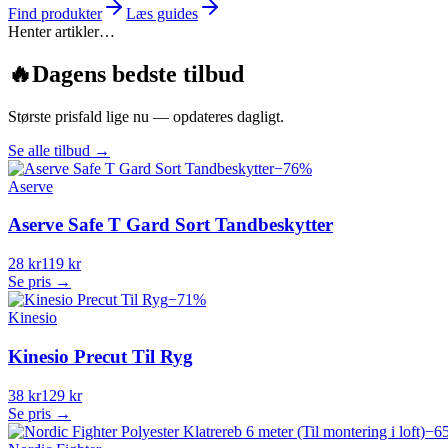
Find produkter
Læs guides
Henter artikler…
🔥
Dagens bedste tilbud
Største prisfald lige nu — opdateres dagligt.
Se alle tilbud
→
−
76
%
Aserve
Aserve Safe T Gard Sort Tandbeskytter
28 kr
119 kr
Se pris →
−
71
%
Kinesio
Kinesio Precut Til Ryg
38 kr
129 kr
Se pris →
−
6