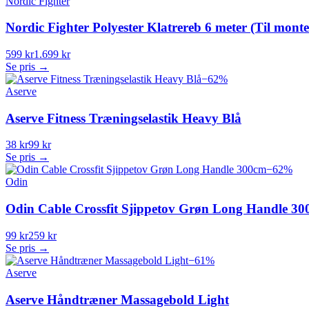
Nordic Fighter
Nordic Fighter Polyester Klatrereb 6 meter (Til monter
599 kr
1.699 kr
Se pris →
−
62
%
Aserve
Aserve Fitness Træningselastik Heavy Blå
38 kr
99 kr
Se pris →
−
62
%
Odin
Odin Cable Crossfit Sjippetov Grøn Long Handle 3
99 kr
259 kr
Se pris →
−
61
%
Aserve
Aserve Håndtræner Massagebold Light