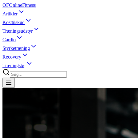
OF
OnlineFitness
Artikler
Kosttilskud
Træningsudstyr
Cardio
Styrketræning
Recovery
Træningstøj