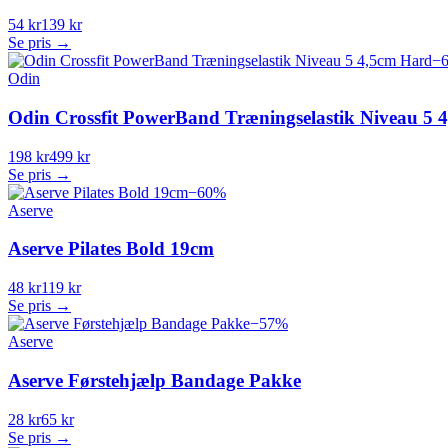
54 kr
139 kr
Se pris →
−
Odin
Odin Crossfit PowerBand Træningselastik Niveau 5 
198 kr
499 kr
Se pris →
−
60
%
Aserve
Aserve Pilates Bold 19cm
48 kr
119 kr
Se pris →
−
57
%
Aserve
Aserve Førstehjælp Bandage Pakke
28 kr
65 kr
Se pris →