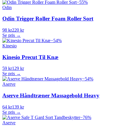
−
55
%
Odin
Odin Trigger Roller Foam Roller Sort
98 kr
220 kr
Se pris →
−
54
%
Kinesio
Kinesio Precut Til Knæ
59 kr
129 kr
Se pris →
−
54
%
Aserve
Aserve Håndtræner Massagebold Heavy
64 kr
139 kr
Se pris →
−
76
%
Aserve