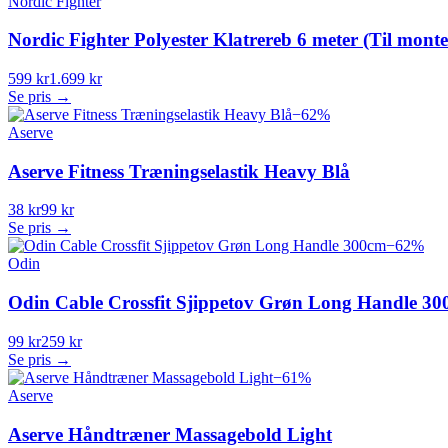
Nordic Fighter
Nordic Fighter Polyester Klatrereb 6 meter (Til monter
599 kr
1.699 kr
Se pris →
−
62
%
Aserve
Aserve Fitness Træningselastik Heavy Blå
38 kr
99 kr
Se pris →
−
62
%
Odin
Odin Cable Crossfit Sjippetov Grøn Long Handle 3
99 kr
259 kr
Se pris →
−
61
%
Aserve
Aserve Håndtræner Massagebold Light