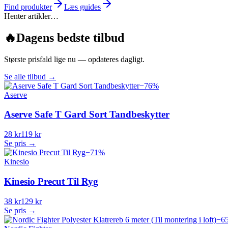
Find produkter
Læs guides
Henter artikler…
🔥
Dagens bedste tilbud
Største prisfald lige nu — opdateres dagligt.
Se alle tilbud
→
−
76
%
Aserve
Aserve Safe T Gard Sort Tandbeskytter
28 kr
119 kr
Se pris →
−
71
%
Kinesio
Kinesio Precut Til Ryg
38 kr
129 kr
Se pris →
−
6