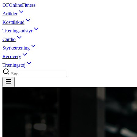
OF
OnlineFitness
Artikler
Kosttilskud
Træningsudstyr
Cardio
Styrketræning
Recovery
Træningstøj