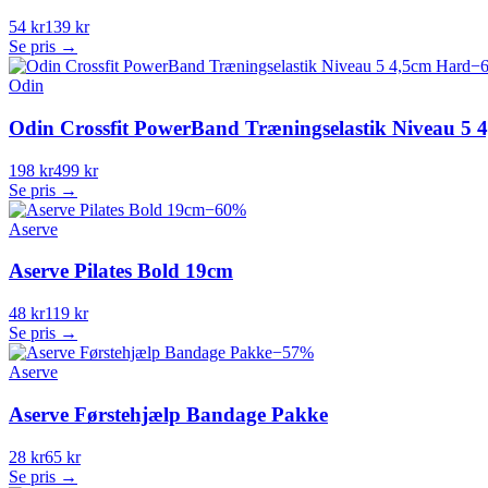
54 kr
139 kr
Se pris →
−
Odin
Odin Crossfit PowerBand Træningselastik Niveau 5 
198 kr
499 kr
Se pris →
−
60
%
Aserve
Aserve Pilates Bold 19cm
48 kr
119 kr
Se pris →
−
57
%
Aserve
Aserve Førstehjælp Bandage Pakke
28 kr
65 kr
Se pris →