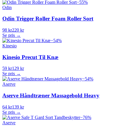
−
55
%
Odin
Odin Trigger Roller Foam Roller Sort
98 kr
220 kr
Se pris →
−
54
%
Kinesio
Kinesio Precut Til Knæ
59 kr
129 kr
Se pris →
−
54
%
Aserve
Aserve Håndtræner Massagebold Heavy
64 kr
139 kr
Se pris →
−
76
%
Aserve