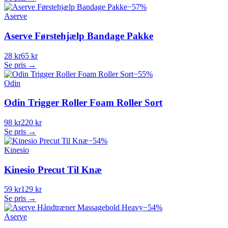
−
57
%
Aserve
Aserve Førstehjælp Bandage Pakke
28 kr
65 kr
Se pris →
−
55
%
Odin
Odin Trigger Roller Foam Roller Sort
98 kr
220 kr
Se pris →
−
54
%
Kinesio
Kinesio Precut Til Knæ
59 kr
129 kr
Se pris →
−
54
%
Aserve