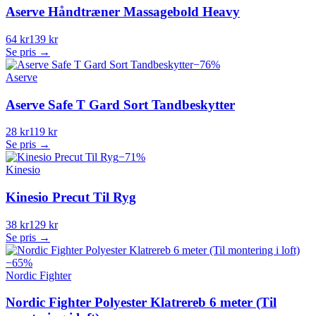
Aserve Håndtræner Massagebold Heavy
64 kr
139 kr
Se pris →
−
76
%
Aserve
Aserve Safe T Gard Sort Tandbeskytter
28 kr
119 kr
Se pris →
−
71
%
Kinesio
Kinesio Precut Til Ryg
38 kr
129 kr
Se pris →
−
65
%
Nordic Fighter
Nordic Fighter Polyester Klatrereb 6 meter (Til