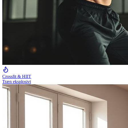
Crossfit & HIIT
Træn eksplosivt