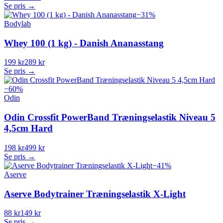
Se pris →
−
31
%
Bodylab
Whey 100 (1 kg) - Danish Ananasstang
199 kr
289 kr
Se pris →
−
60
%
Odin
Odin Crossfit PowerBand Træningselastik Niveau 5
4,5cm Hard
198 kr
499 kr
Se pris →
−
41
%
Aserve
Aserve Bodytrainer Træningselastik X-Light
88 kr
149 kr
Se pris →