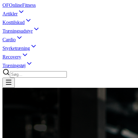
OF
OnlineFitness
Artikler
Kosttilskud
Træningsudstyr
Cardio
Styrketræning
Recovery
Træningstøj