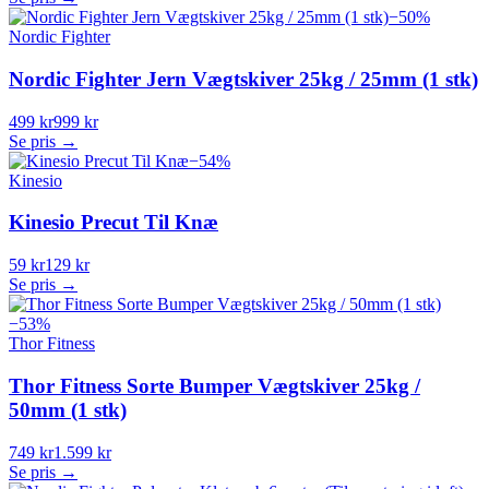
−
50
%
Nordic Fighter
Nordic Fighter Jern Vægtskiver 25kg / 25mm (1 stk)
499 kr
999 kr
Se pris →
−
54
%
Kinesio
Kinesio Precut Til Knæ
59 kr
129 kr
Se pris →
−
53
%
Thor Fitness
Thor Fitness Sorte Bumper Vægtskiver 25kg /
50mm (1 stk)
749 kr
1.599 kr
Se pris →