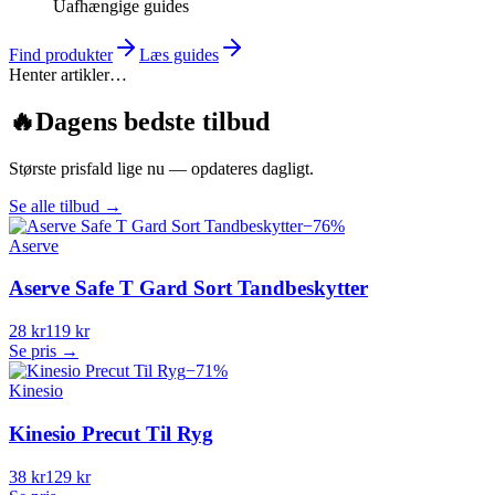
Uafhængige guides
Find produkter
Læs guides
Henter artikler…
🔥
Dagens bedste tilbud
Største prisfald lige nu — opdateres dagligt.
Se alle tilbud
→
−
76
%
Aserve
Aserve Safe T Gard Sort Tandbeskytter
28 kr
119 kr
Se pris →
−
71
%
Kinesio
Kinesio Precut Til Ryg
38 kr
129 kr