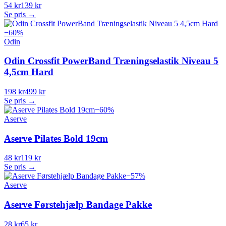
54 kr
139 kr
Se pris →
−
60
%
Odin
Odin Crossfit PowerBand Træningselastik Niveau 5
4,5cm Hard
198 kr
499 kr
Se pris →
−
60
%
Aserve
Aserve Pilates Bold 19cm
48 kr
119 kr
Se pris →
−
57
%
Aserve
Aserve Førstehjælp Bandage Pakke
28 kr
65 kr