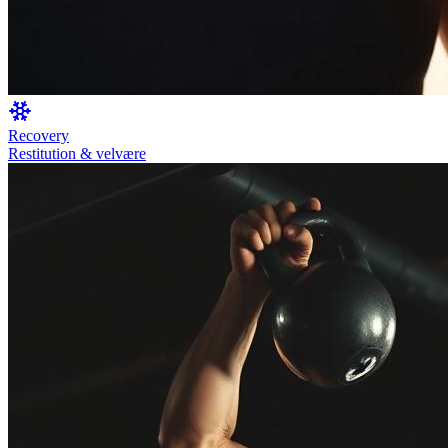
Recovery
Restitution & velvære