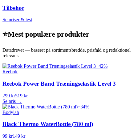
Tilbehør
Se priser & test
⭐
Mest populære produkter
Datadrevet — baseret på sortimentsbredde, prisfald og redaktionel
relevans.
−
42
%
Reebok
Reebok Power Band Træningselastik Level 3
299 kr
519 kr
Se pris →
−
34
%
Bodylab
Black Thermo WaterBottle (780 ml)
99 kr
149 kr