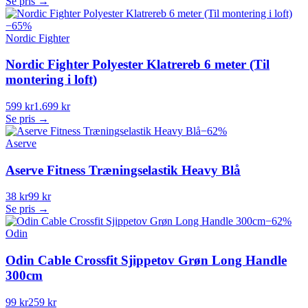
Se pris →
−
65
%
Nordic Fighter
Nordic Fighter Polyester Klatrereb 6 meter (Til
montering i loft)
599 kr
1.699 kr
Se pris →
−
62
%
Aserve
Aserve Fitness Træningselastik Heavy Blå
38 kr
99 kr
Se pris →
−
62
%
Odin
Odin Cable Crossfit Sjippetov Grøn Long Handle
300cm
99 kr
259 kr