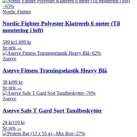
−
65
%
Nordic Fighter
Nordic Fighter Polyester Klatrereb 6 meter (Til
montering i loft)
599 kr
1.699 kr
Se pris →
−
62
%
Aserve
Aserve Fitness Træningselastik Heavy Blå
38 kr
99 kr
Se pris →
−
76
%
Aserve
Aserve Safe T Gard Sort Tandbeskytter
28 kr
119 kr
Se pris →
−
27
%