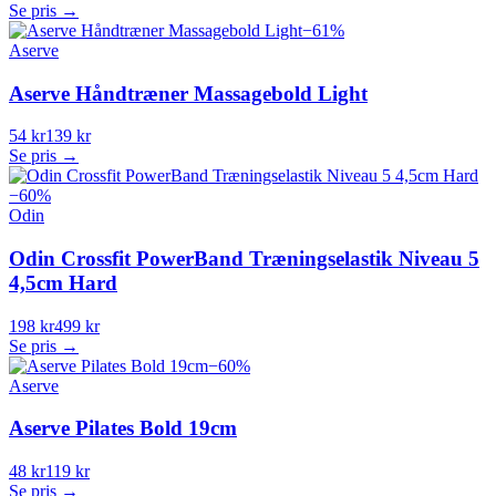
Se pris →
−
61
%
Aserve
Aserve Håndtræner Massagebold Light
54 kr
139 kr
Se pris →
−
60
%
Odin
Odin Crossfit PowerBand Træningselastik Niveau 5
4,5cm Hard
198 kr
499 kr
Se pris →
−
60
%
Aserve
Aserve Pilates Bold 19cm
48 kr
119 kr
Se pris →