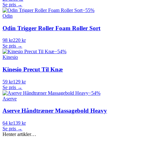
Se pris →
−
55
%
Odin
Odin Trigger Roller Foam Roller Sort
98 kr
220 kr
Se pris →
−
54
%
Kinesio
Kinesio Precut Til Knæ
59 kr
129 kr
Se pris →
−
54
%
Aserve
Aserve Håndtræner Massagebold Heavy
64 kr
139 kr
Se pris →
Henter artikler…