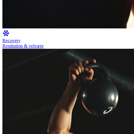
Recovery
Restitution & velvære