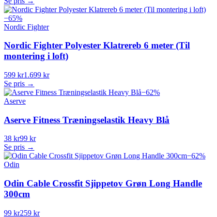
Se pris →
−
65
%
Nordic Fighter
Nordic Fighter Polyester Klatrereb 6 meter (Til
montering i loft)
599 kr
1.699 kr
Se pris →
−
62
%
Aserve
Aserve Fitness Træningselastik Heavy Blå
38 kr
99 kr
Se pris →
−
62
%
Odin
Odin Cable Crossfit Sjippetov Grøn Long Handle
300cm
99 kr
259 kr