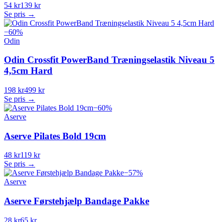
54 kr
139 kr
Se pris →
−
60
%
Odin
Odin Crossfit PowerBand Træningselastik Niveau 5
4,5cm Hard
198 kr
499 kr
Se pris →
−
60
%
Aserve
Aserve Pilates Bold 19cm
48 kr
119 kr
Se pris →
−
57
%
Aserve
Aserve Førstehjælp Bandage Pakke
28 kr
65 kr