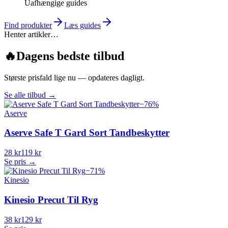
Uafhængige guides
Find produkter
Læs guides
Henter artikler…
🔥
Dagens bedste tilbud
Største prisfald lige nu — opdateres dagligt.
Se alle tilbud
→
−
76
%
Aserve
Aserve Safe T Gard Sort Tandbeskytter
28 kr
119 kr
Se pris →
−
71
%
Kinesio
Kinesio Precut Til Ryg
38 kr
129 kr