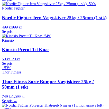
−
50
%
Nordic Fighter
Nordic Fighter Jern Vægtskiver 25kg / 25mm (1 stk)
499 kr
999 kr
Se pris →
−
54
%
Kinesio
Kinesio Precut Til Knæ
59 kr
129 kr
Se pris →
−
53
%
Thor Fitness
Thor Fitness Sorte Bumper Vægtskiver 25kg /
50mm (1 stk)
749 kr
1.599 kr
Se pris →