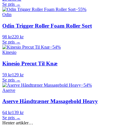
Se pris →
−
55
%
Odin
Odin Trigger Roller Foam Roller Sort
98 kr
220 kr
Se pris →
−
54
%
Kinesio
Kinesio Precut Til Knæ
59 kr
129 kr
Se pris →
−
54
%
Aserve
Aserve Håndtræner Massagebold Heavy
64 kr
139 kr
Se pris →
Henter artikler…