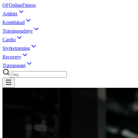
OF
OnlineFitness
Artikler
Kosttilskud
Træningsudstyr
Cardio
Styrketræning
Recovery
Træningstøj