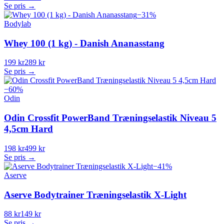
Se pris →
−
31
%
Bodylab
Whey 100 (1 kg) - Danish Ananasstang
199 kr
289 kr
Se pris →
−
60
%
Odin
Odin Crossfit PowerBand Træningselastik Niveau 5
4,5cm Hard
198 kr
499 kr
Se pris →
−
41
%
Aserve
Aserve Bodytrainer Træningselastik X-Light
88 kr
149 kr
Se pris →