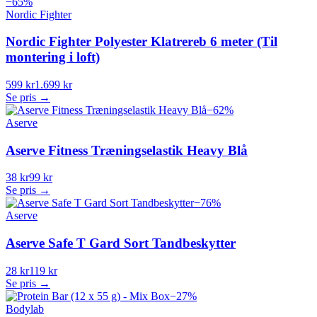
−
65
%
Nordic Fighter
Nordic Fighter Polyester Klatrereb 6 meter (Til
montering i loft)
599 kr
1.699 kr
Se pris →
−
62
%
Aserve
Aserve Fitness Træningselastik Heavy Blå
38 kr
99 kr
Se pris →
−
76
%
Aserve
Aserve Safe T Gard Sort Tandbeskytter
28 kr
119 kr
Se pris →
−
27
%