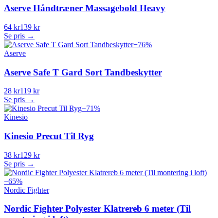
Aserve Håndtræner Massagebold Heavy
64 kr
139 kr
Se pris →
−
76
%
Aserve
Aserve Safe T Gard Sort Tandbeskytter
28 kr
119 kr
Se pris →
−
71
%
Kinesio
Kinesio Precut Til Ryg
38 kr
129 kr
Se pris →
−
65
%
Nordic Fighter
Nordic Fighter Polyester Klatrereb 6 meter (Til