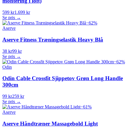
montering i loft)
599 kr
1.699 kr
Se pris →
−
62
%
Aserve
Aserve Fitness Træningselastik Heavy Blå
38 kr
99 kr
Se pris →
−
62
%
Odin
Odin Cable Crossfit Sjippetov Grøn Long Handle
300cm
99 kr
259 kr
Se pris →
−
61
%
Aserve
Aserve Håndtræner Massagebold Light