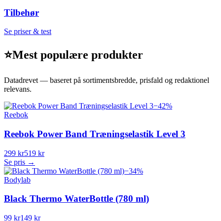
Tilbehør
Se priser & test
⭐
Mest populære produkter
Datadrevet — baseret på sortimentsbredde, prisfald og redaktionel
relevans.
−
42
%
Reebok
Reebok Power Band Træningselastik Level 3
299 kr
519 kr
Se pris →
−
34
%
Bodylab
Black Thermo WaterBottle (780 ml)
99 kr
149 kr