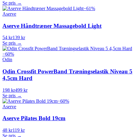
Se pris →
−
61
%
Aserve
Aserve Håndtræner Massagebold Light
54 kr
139 kr
Se pris →
−
60
%
Odin
Odin Crossfit PowerBand Træningselastik Niveau 5
4,5cm Hard
198 kr
499 kr
Se pris →
−
60
%
Aserve
Aserve Pilates Bold 19cm
48 kr
119 kr
Se pris →