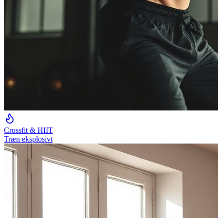
Crossfit & HIIT
Træn eksplosivt