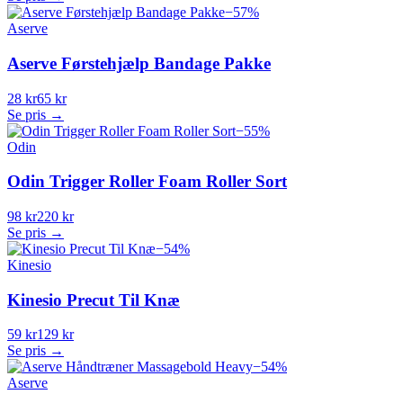
−
57
%
Aserve
Aserve Førstehjælp Bandage Pakke
28 kr
65 kr
Se pris →
−
55
%
Odin
Odin Trigger Roller Foam Roller Sort
98 kr
220 kr
Se pris →
−
54
%
Kinesio
Kinesio Precut Til Knæ
59 kr
129 kr
Se pris →
−
54
%
Aserve