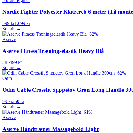
Nordic Fighter
Nordic Fighter Polyester Klatrereb 6 meter (Til monter
599 kr
1.699 kr
Se pris →
−
62
%
Aserve
Aserve Fitness Træningselastik Heavy Blå
38 kr
99 kr
Se pris →
−
62
%
Odin
Odin Cable Crossfit Sjippetov Grøn Long Handle 3
99 kr
259 kr
Se pris →
−
61
%
Aserve
Aserve Håndtræner Massagebold Light