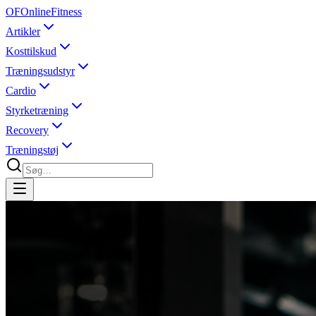
OF
OnlineFitness
Artikler
Kosttilskud
Træningsudstyr
Cardio
Styrketræning
Recovery
Træningstøj