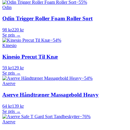
−
55
%
Odin
Odin Trigger Roller Foam Roller Sort
98 kr
220 kr
Se pris →
−
54
%
Kinesio
Kinesio Precut Til Knæ
59 kr
129 kr
Se pris →
−
54
%
Aserve
Aserve Håndtræner Massagebold Heavy
64 kr
139 kr
Se pris →
−
76
%
Aserve