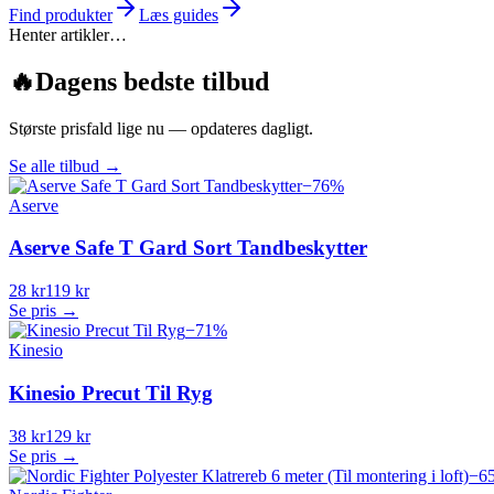
Find produkter
Læs guides
Henter artikler…
🔥
Dagens bedste tilbud
Største prisfald lige nu — opdateres dagligt.
Se alle tilbud
→
−
76
%
Aserve
Aserve Safe T Gard Sort Tandbeskytter
28 kr
119 kr
Se pris →
−
71
%
Kinesio
Kinesio Precut Til Ryg
38 kr
129 kr
Se pris →
−
6