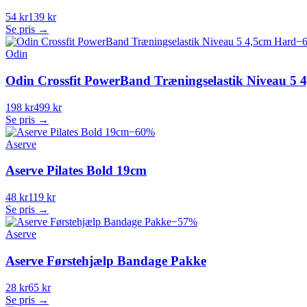
54 kr
139 kr
Se pris →
−
Odin
Odin Crossfit PowerBand Træningselastik Niveau 5 
198 kr
499 kr
Se pris →
−
60
%
Aserve
Aserve Pilates Bold 19cm
48 kr
119 kr
Se pris →
−
57
%
Aserve
Aserve Førstehjælp Bandage Pakke
28 kr
65 kr
Se pris →