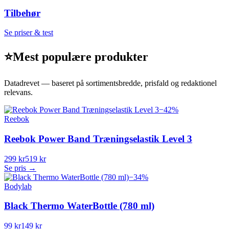
Tilbehør
Se priser & test
⭐
Mest populære produkter
Datadrevet — baseret på sortimentsbredde, prisfald og redaktionel
relevans.
−
42
%
Reebok
Reebok Power Band Træningselastik Level 3
299 kr
519 kr
Se pris →
−
34
%
Bodylab
Black Thermo WaterBottle (780 ml)
99 kr
149 kr