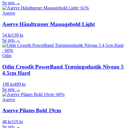
Se pris →
−
61
%
Aserve
Aserve Håndtræner Massagebold Light
54 kr
139 kr
Se pris →
−
60
%
Odin
Odin Crossfit PowerBand Træningselastik Niveau 5
4,5cm Hard
198 kr
499 kr
Se pris →
−
60
%
Aserve
Aserve Pilates Bold 19cm
48 kr
119 kr
Se pris →