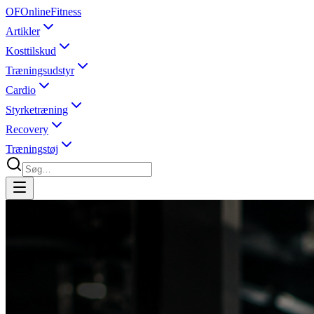
OF
OnlineFitness
Artikler
Kosttilskud
Træningsudstyr
Cardio
Styrketræning
Recovery
Træningstøj