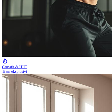
Crossfit & HIIT
Træn eksplosivt