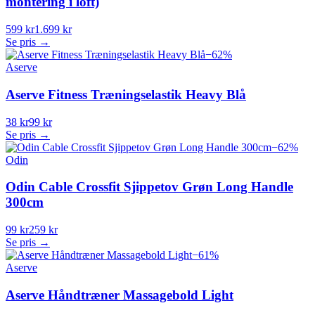
montering i loft)
599 kr
1.699 kr
Se pris →
−
62
%
Aserve
Aserve Fitness Træningselastik Heavy Blå
38 kr
99 kr
Se pris →
−
62
%
Odin
Odin Cable Crossfit Sjippetov Grøn Long Handle
300cm
99 kr
259 kr
Se pris →
−
61
%
Aserve
Aserve Håndtræner Massagebold Light