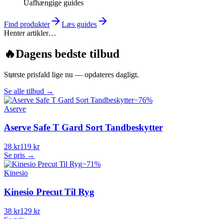
Uafhængige guides
Find produkter
Læs guides
Henter artikler…
🔥
Dagens bedste tilbud
Største prisfald lige nu — opdateres dagligt.
Se alle tilbud
→
−
76
%
Aserve
Aserve Safe T Gard Sort Tandbeskytter
28 kr
119 kr
Se pris →
−
71
%
Kinesio
Kinesio Precut Til Ryg
38 kr
129 kr