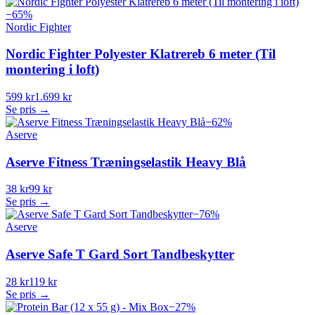
−
65
%
Nordic Fighter
Nordic Fighter Polyester Klatrereb 6 meter (Til
montering i loft)
599 kr
1.699 kr
Se pris →
−
62
%
Aserve
Aserve Fitness Træningselastik Heavy Blå
38 kr
99 kr
Se pris →
−
76
%
Aserve
Aserve Safe T Gard Sort Tandbeskytter
28 kr
119 kr
Se pris →
−
27
%