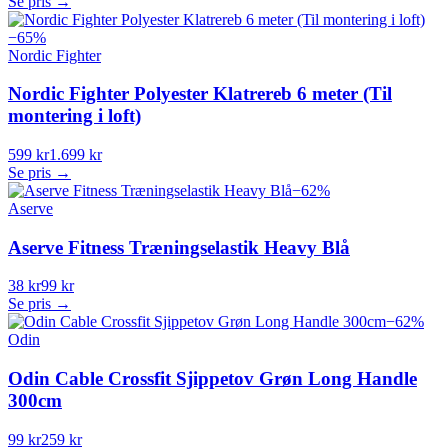
Se pris →
−
65
%
Nordic Fighter
Nordic Fighter Polyester Klatrereb 6 meter (Til
montering i loft)
599 kr
1.699 kr
Se pris →
−
62
%
Aserve
Aserve Fitness Træningselastik Heavy Blå
38 kr
99 kr
Se pris →
−
62
%
Odin
Odin Cable Crossfit Sjippetov Grøn Long Handle
300cm
99 kr
259 kr