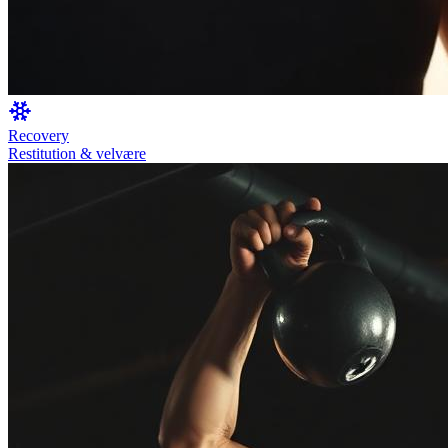
Recovery
Restitution & velvære