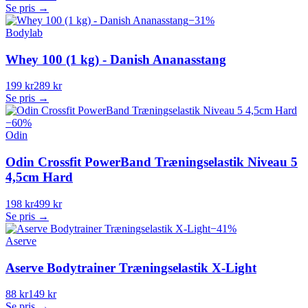
Se pris →
−
31
%
Bodylab
Whey 100 (1 kg) - Danish Ananasstang
199 kr
289 kr
Se pris →
−
60
%
Odin
Odin Crossfit PowerBand Træningselastik Niveau 5
4,5cm Hard
198 kr
499 kr
Se pris →
−
41
%
Aserve
Aserve Bodytrainer Træningselastik X-Light
88 kr
149 kr
Se pris →