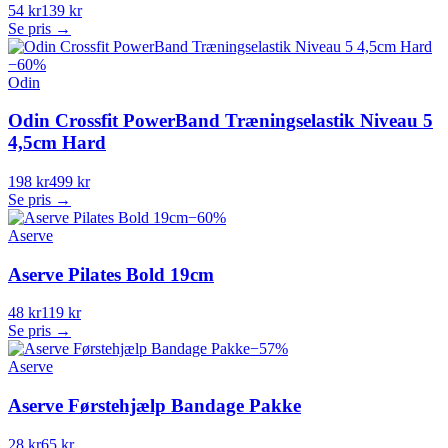
54 kr
139 kr
Se pris →
−
60
%
Odin
Odin Crossfit PowerBand Træningselastik Niveau 5
4,5cm Hard
198 kr
499 kr
Se pris →
−
60
%
Aserve
Aserve Pilates Bold 19cm
48 kr
119 kr
Se pris →
−
57
%
Aserve
Aserve Førstehjælp Bandage Pakke
28 kr
65 kr