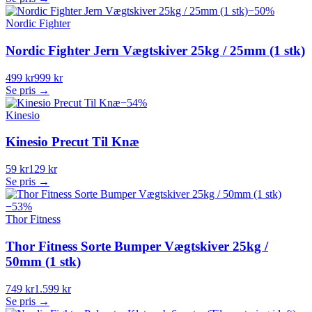
−
50
%
Nordic Fighter
Nordic Fighter Jern Vægtskiver 25kg / 25mm (1 stk)
499 kr
999 kr
Se pris →
−
54
%
Kinesio
Kinesio Precut Til Knæ
59 kr
129 kr
Se pris →
−
53
%
Thor Fitness
Thor Fitness Sorte Bumper Vægtskiver 25kg /
50mm (1 stk)
749 kr
1.599 kr
Se pris →