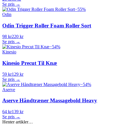
Se pris →
−
55
%
Odin
Odin Trigger Roller Foam Roller Sort
98 kr
220 kr
Se pris →
−
54
%
Kinesio
Kinesio Precut Til Knæ
59 kr
129 kr
Se pris →
−
54
%
Aserve
Aserve Håndtræner Massagebold Heavy
64 kr
139 kr
Se pris →
Henter artikler…