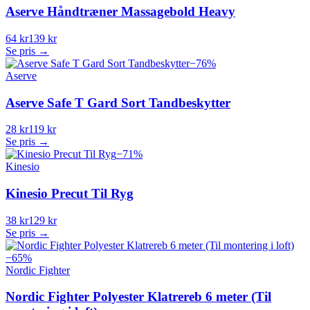
Aserve Håndtræner Massagebold Heavy
64 kr
139 kr
Se pris →
−
76
%
Aserve
Aserve Safe T Gard Sort Tandbeskytter
28 kr
119 kr
Se pris →
−
71
%
Kinesio
Kinesio Precut Til Ryg
38 kr
129 kr
Se pris →
−
65
%
Nordic Fighter
Nordic Fighter Polyester Klatrereb 6 meter (Til