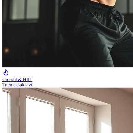
Crossfit & HIIT
Træn eksplosivt