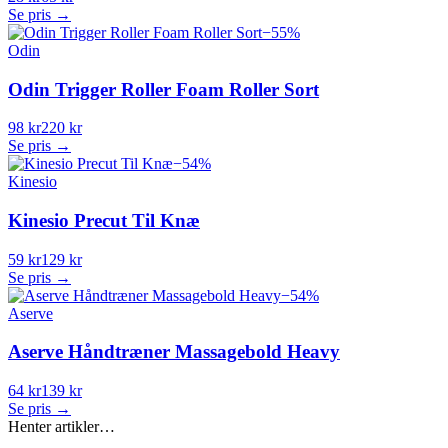
Se pris →
−
55
%
Odin
Odin Trigger Roller Foam Roller Sort
98 kr
220 kr
Se pris →
−
54
%
Kinesio
Kinesio Precut Til Knæ
59 kr
129 kr
Se pris →
−
54
%
Aserve
Aserve Håndtræner Massagebold Heavy
64 kr
139 kr
Se pris →
Henter artikler…