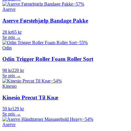
−
57
%
Aserve
Aserve Førstehjælp Bandage Pakke
28 kr
65 kr
Se pris →
−
55
%
Odin
Odin Trigger Roller Foam Roller Sort
98 kr
220 kr
Se pris →
−
54
%
Kinesio
Kinesio Precut Til Knæ
59 kr
129 kr
Se pris →
−
54
%
Aserve