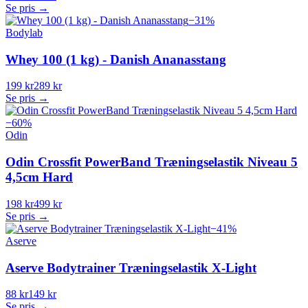
Se pris →
−
31
%
Bodylab
Whey 100 (1 kg) - Danish Ananasstang
199 kr
289 kr
Se pris →
−
60
%
Odin
Odin Crossfit PowerBand Træningselastik Niveau 5
4,5cm Hard
198 kr
499 kr
Se pris →
−
41
%
Aserve
Aserve Bodytrainer Træningselastik X-Light
88 kr
149 kr
Se pris →