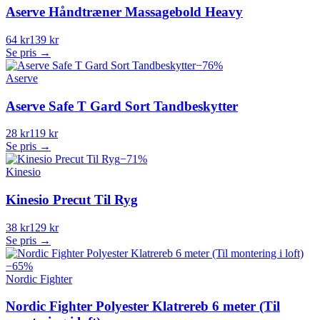
Aserve Håndtræner Massagebold Heavy
64 kr
139 kr
Se pris →
−
76
%
Aserve
Aserve Safe T Gard Sort Tandbeskytter
28 kr
119 kr
Se pris →
−
71
%
Kinesio
Kinesio Precut Til Ryg
38 kr
129 kr
Se pris →
−
65
%
Nordic Fighter
Nordic Fighter Polyester Klatrereb 6 meter (Til