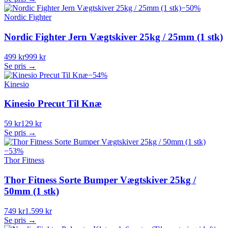
−
50
%
Nordic Fighter
Nordic Fighter Jern Vægtskiver 25kg / 25mm (1 stk)
499 kr
999 kr
Se pris →
−
54
%
Kinesio
Kinesio Precut Til Knæ
59 kr
129 kr
Se pris →
−
53
%
Thor Fitness
Thor Fitness Sorte Bumper Vægtskiver 25kg /
50mm (1 stk)
749 kr
1.599 kr
Se pris →