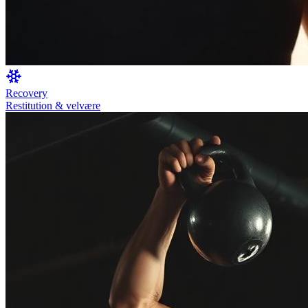
Recovery
Restitution & velvære