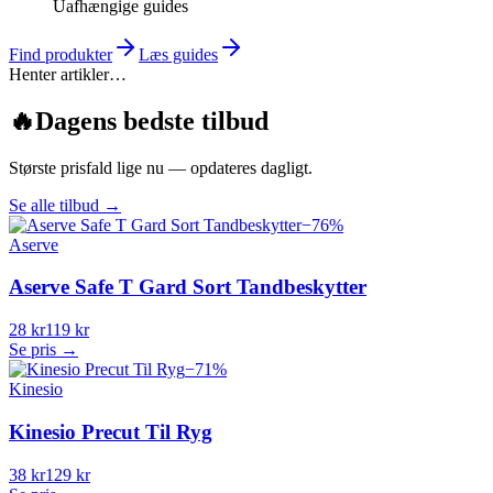
Uafhængige guides
Find produkter
Læs guides
Henter artikler…
🔥
Dagens bedste tilbud
Største prisfald lige nu — opdateres dagligt.
Se alle tilbud
→
−
76
%
Aserve
Aserve Safe T Gard Sort Tandbeskytter
28 kr
119 kr
Se pris →
−
71
%
Kinesio
Kinesio Precut Til Ryg
38 kr
129 kr