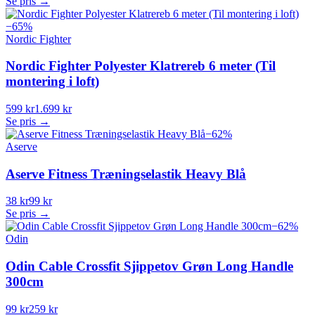
Se pris →
−
65
%
Nordic Fighter
Nordic Fighter Polyester Klatrereb 6 meter (Til
montering i loft)
599 kr
1.699 kr
Se pris →
−
62
%
Aserve
Aserve Fitness Træningselastik Heavy Blå
38 kr
99 kr
Se pris →
−
62
%
Odin
Odin Cable Crossfit Sjippetov Grøn Long Handle
300cm
99 kr
259 kr