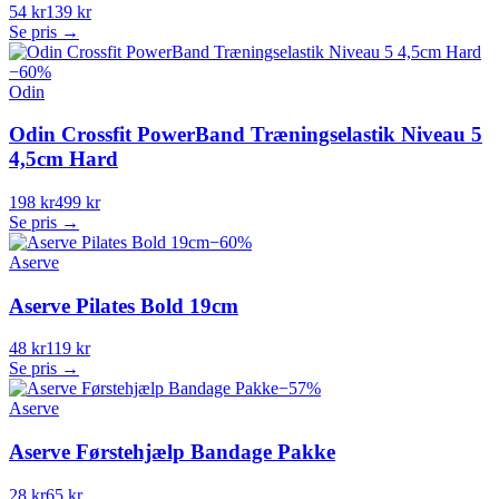
54 kr
139 kr
Se pris →
−
60
%
Odin
Odin Crossfit PowerBand Træningselastik Niveau 5
4,5cm Hard
198 kr
499 kr
Se pris →
−
60
%
Aserve
Aserve Pilates Bold 19cm
48 kr
119 kr
Se pris →
−
57
%
Aserve
Aserve Førstehjælp Bandage Pakke
28 kr
65 kr