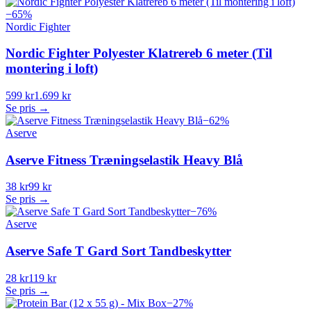
−
65
%
Nordic Fighter
Nordic Fighter Polyester Klatrereb 6 meter (Til
montering i loft)
599 kr
1.699 kr
Se pris →
−
62
%
Aserve
Aserve Fitness Træningselastik Heavy Blå
38 kr
99 kr
Se pris →
−
76
%
Aserve
Aserve Safe T Gard Sort Tandbeskytter
28 kr
119 kr
Se pris →
−
27
%