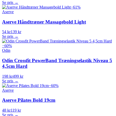
Se pris →
−
61
%
Aserve
Aserve Håndtræner Massagebold Light
54 kr
139 kr
Se pris →
−
60
%
Odin
Odin Crossfit PowerBand Træningselastik Niveau 5
4,5cm Hard
198 kr
499 kr
Se pris →
−
60
%
Aserve
Aserve Pilates Bold 19cm
48 kr
119 kr
Se pris →