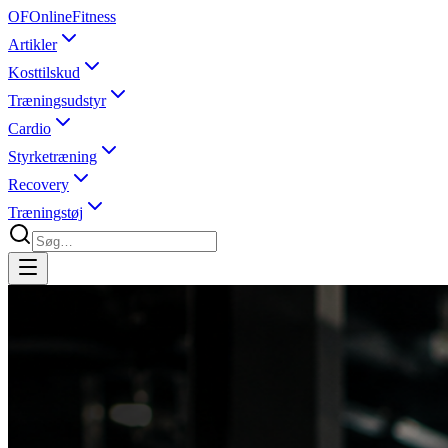
OF
OnlineFitness
Artikler
Kosttilskud
Træningsudstyr
Cardio
Styrketræning
Recovery
Træningstøj