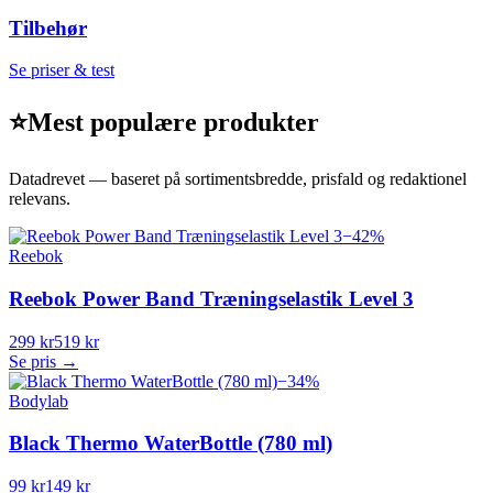
Tilbehør
Se priser & test
⭐
Mest populære produkter
Datadrevet — baseret på sortimentsbredde, prisfald og redaktionel
relevans.
−
42
%
Reebok
Reebok Power Band Træningselastik Level 3
299 kr
519 kr
Se pris →
−
34
%
Bodylab
Black Thermo WaterBottle (780 ml)
99 kr
149 kr