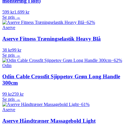
montering i loft)
599 kr
1.699 kr
Se pris →
−
62
%
Aserve
Aserve Fitness Træningselastik Heavy Blå
38 kr
99 kr
Se pris →
−
62
%
Odin
Odin Cable Crossfit Sjippetov Grøn Long Handle
300cm
99 kr
259 kr
Se pris →
−
61
%
Aserve
Aserve Håndtræner Massagebold Light