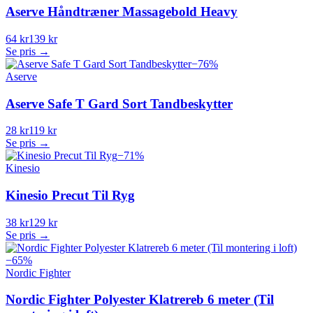
Aserve Håndtræner Massagebold Heavy
64 kr
139 kr
Se pris →
−
76
%
Aserve
Aserve Safe T Gard Sort Tandbeskytter
28 kr
119 kr
Se pris →
−
71
%
Kinesio
Kinesio Precut Til Ryg
38 kr
129 kr
Se pris →
−
65
%
Nordic Fighter
Nordic Fighter Polyester Klatrereb 6 meter (Til