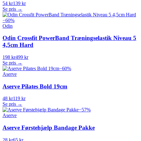
54 kr
139 kr
Se pris →
−
60
%
Odin
Odin Crossfit PowerBand Træningselastik Niveau 5
4,5cm Hard
198 kr
499 kr
Se pris →
−
60
%
Aserve
Aserve Pilates Bold 19cm
48 kr
119 kr
Se pris →
−
57
%
Aserve
Aserve Førstehjælp Bandage Pakke
28 kr
65 kr