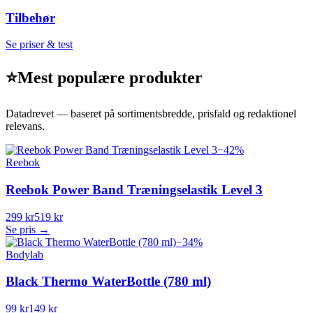
Tilbehør
Se priser & test
⭐
Mest populære produkter
Datadrevet — baseret på sortimentsbredde, prisfald og redaktionel
relevans.
−
42
%
Reebok
Reebok Power Band Træningselastik Level 3
299 kr
519 kr
Se pris →
−
34
%
Bodylab
Black Thermo WaterBottle (780 ml)
99 kr
149 kr