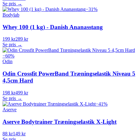
Se pris →
−
31
%
Bodylab
Whey 100 (1 kg) - Danish Ananasstang
199 kr
289 kr
Se pris →
−
60
%
Odin
Odin Crossfit PowerBand Træningselastik Niveau 5
4,5cm Hard
198 kr
499 kr
Se pris →
−
41
%
Aserve
Aserve Bodytrainer Træningselastik X-Light
88 kr
149 kr
Se pris →