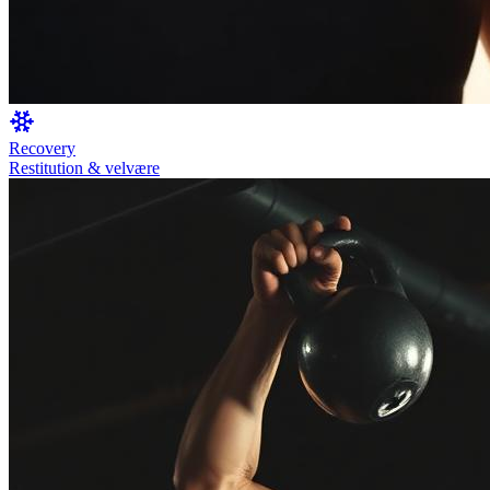
Recovery
Restitution & velvære