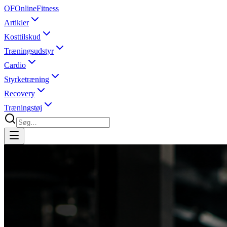
OF
OnlineFitness
Artikler
Kosttilskud
Træningsudstyr
Cardio
Styrketræning
Recovery
Træningstøj