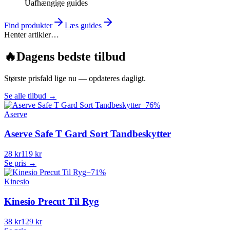
Uafhængige guides
Find produkter
Læs guides
Henter artikler…
🔥
Dagens bedste tilbud
Største prisfald lige nu — opdateres dagligt.
Se alle tilbud
→
−
76
%
Aserve
Aserve Safe T Gard Sort Tandbeskytter
28 kr
119 kr
Se pris →
−
71
%
Kinesio
Kinesio Precut Til Ryg
38 kr
129 kr