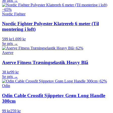
Se pris →
−
65
%
Nordic Fighter
Nordic Fighter Polyester Klatrereb 6 meter (Til
montering i loft)
599 kr
1.699 kr
Se pris →
−
62
%
Aserve
Aserve Fitness Træningselastik Heavy Blå
38 kr
99 kr
Se pris →
−
62
%
Odin
Odin Cable Crossfit Sjippetov Grøn Long Handle
300cm
99 kr
259 kr