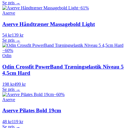
Se pris →
−
61
%
Aserve
Aserve Håndtræner Massagebold Light
54 kr
139 kr
Se pris →
−
60
%
Odin
Odin Crossfit PowerBand Træningselastik Niveau 5
4,5cm Hard
198 kr
499 kr
Se pris →
−
60
%
Aserve
Aserve Pilates Bold 19cm
48 kr
119 kr
Se pris →