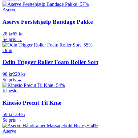
−
57
%
Aserve
Aserve Førstehjælp Bandage Pakke
28 kr
65 kr
Se pris →
−
55
%
Odin
Odin Trigger Roller Foam Roller Sort
98 kr
220 kr
Se pris →
−
54
%
Kinesio
Kinesio Precut Til Knæ
59 kr
129 kr
Se pris →
−
54
%
Aserve