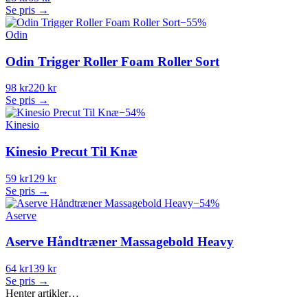
Se pris →
−
55
%
Odin
Odin Trigger Roller Foam Roller Sort
98 kr
220 kr
Se pris →
−
54
%
Kinesio
Kinesio Precut Til Knæ
59 kr
129 kr
Se pris →
−
54
%
Aserve
Aserve Håndtræner Massagebold Heavy
64 kr
139 kr
Se pris →
Henter artikler…