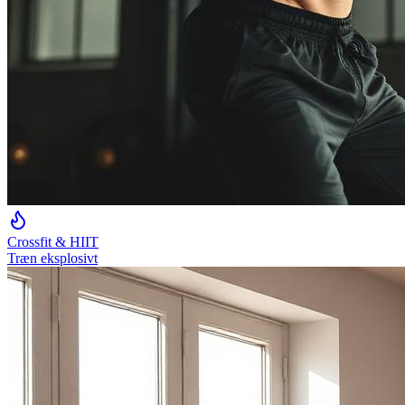
Crossfit & HIIT
Træn eksplosivt