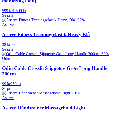
montering i loft)
599 kr
1.699 kr
Se pris →
−
62
%
Aserve
Aserve Fitness Træningselastik Heavy Blå
38 kr
99 kr
Se pris →
−
62
%
Odin
Odin Cable Crossfit Sjippetov Grøn Long Handle
300cm
99 kr
259 kr
Se pris →
−
61
%
Aserve
Aserve Håndtræner Massagebold Light