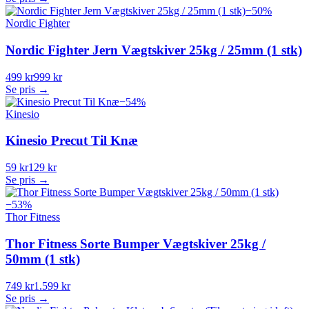
−
50
%
Nordic Fighter
Nordic Fighter Jern Vægtskiver 25kg / 25mm (1 stk)
499 kr
999 kr
Se pris →
−
54
%
Kinesio
Kinesio Precut Til Knæ
59 kr
129 kr
Se pris →
−
53
%
Thor Fitness
Thor Fitness Sorte Bumper Vægtskiver 25kg /
50mm (1 stk)
749 kr
1.599 kr
Se pris →