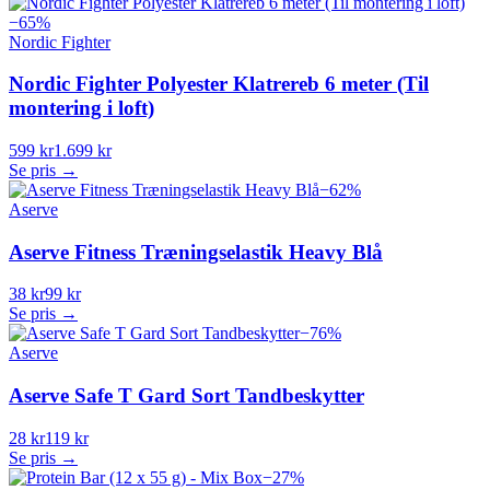
−
65
%
Nordic Fighter
Nordic Fighter Polyester Klatrereb 6 meter (Til
montering i loft)
599 kr
1.699 kr
Se pris →
−
62
%
Aserve
Aserve Fitness Træningselastik Heavy Blå
38 kr
99 kr
Se pris →
−
76
%
Aserve
Aserve Safe T Gard Sort Tandbeskytter
28 kr
119 kr
Se pris →
−
27
%