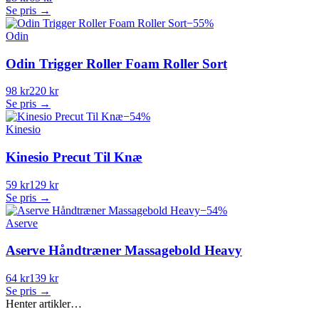
Se pris →
−
55
%
Odin
Odin Trigger Roller Foam Roller Sort
98 kr
220 kr
Se pris →
−
54
%
Kinesio
Kinesio Precut Til Knæ
59 kr
129 kr
Se pris →
−
54
%
Aserve
Aserve Håndtræner Massagebold Heavy
64 kr
139 kr
Se pris →
Henter artikler…