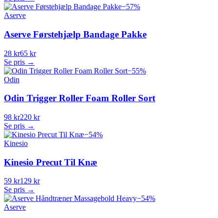
−
57
%
Aserve
Aserve Førstehjælp Bandage Pakke
28 kr
65 kr
Se pris →
−
55
%
Odin
Odin Trigger Roller Foam Roller Sort
98 kr
220 kr
Se pris →
−
54
%
Kinesio
Kinesio Precut Til Knæ
59 kr
129 kr
Se pris →
−
54
%
Aserve