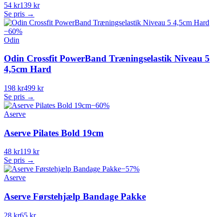
54 kr
139 kr
Se pris →
−
60
%
Odin
Odin Crossfit PowerBand Træningselastik Niveau 5
4,5cm Hard
198 kr
499 kr
Se pris →
−
60
%
Aserve
Aserve Pilates Bold 19cm
48 kr
119 kr
Se pris →
−
57
%
Aserve
Aserve Førstehjælp Bandage Pakke
28 kr
65 kr