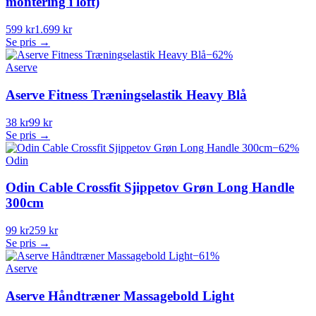
montering i loft)
599 kr
1.699 kr
Se pris →
−
62
%
Aserve
Aserve Fitness Træningselastik Heavy Blå
38 kr
99 kr
Se pris →
−
62
%
Odin
Odin Cable Crossfit Sjippetov Grøn Long Handle
300cm
99 kr
259 kr
Se pris →
−
61
%
Aserve
Aserve Håndtræner Massagebold Light