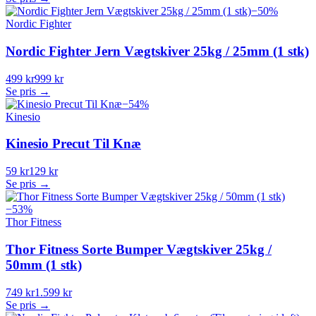
−
50
%
Nordic Fighter
Nordic Fighter Jern Vægtskiver 25kg / 25mm (1 stk)
499 kr
999 kr
Se pris →
−
54
%
Kinesio
Kinesio Precut Til Knæ
59 kr
129 kr
Se pris →
−
53
%
Thor Fitness
Thor Fitness Sorte Bumper Vægtskiver 25kg /
50mm (1 stk)
749 kr
1.599 kr
Se pris →