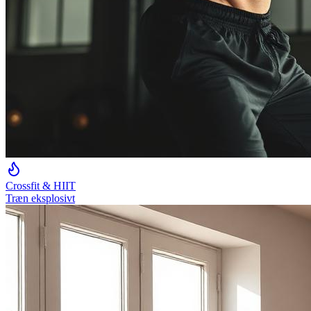
Crossfit & HIIT
Træn eksplosivt