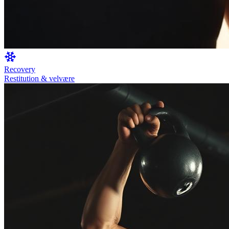
Recovery
Restitution & velvære