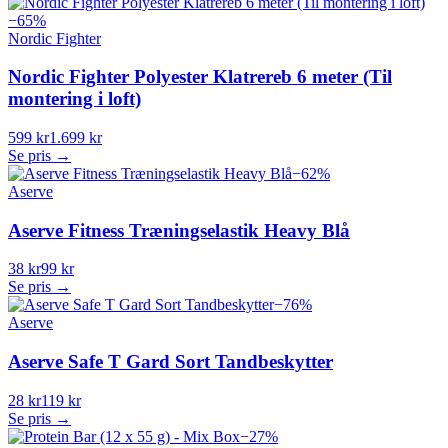
−
65
%
Nordic Fighter
Nordic Fighter Polyester Klatrereb 6 meter (Til
montering i loft)
599 kr
1.699 kr
Se pris →
−
62
%
Aserve
Aserve Fitness Træningselastik Heavy Blå
38 kr
99 kr
Se pris →
−
76
%
Aserve
Aserve Safe T Gard Sort Tandbeskytter
28 kr
119 kr
Se pris →
−
27
%