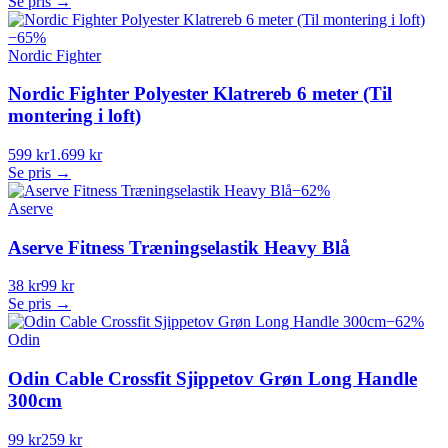
Se pris →
−
65
%
Nordic Fighter
Nordic Fighter Polyester Klatrereb 6 meter (Til
montering i loft)
599 kr
1.699 kr
Se pris →
−
62
%
Aserve
Aserve Fitness Træningselastik Heavy Blå
38 kr
99 kr
Se pris →
−
62
%
Odin
Odin Cable Crossfit Sjippetov Grøn Long Handle
300cm
99 kr
259 kr