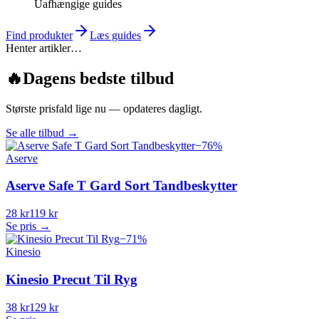
Uafhængige guides
Find produkter
Læs guides
Henter artikler…
🔥
Dagens bedste tilbud
Største prisfald lige nu — opdateres dagligt.
Se alle tilbud
→
−
76
%
Aserve
Aserve Safe T Gard Sort Tandbeskytter
28 kr
119 kr
Se pris →
−
71
%
Kinesio
Kinesio Precut Til Ryg
38 kr
129 kr