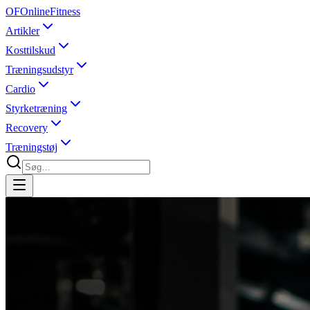
OF
OnlineFitness
Artikler
Kosttilskud
Træningsudstyr
Cardio
Styrketræning
Recovery
Træningstøj