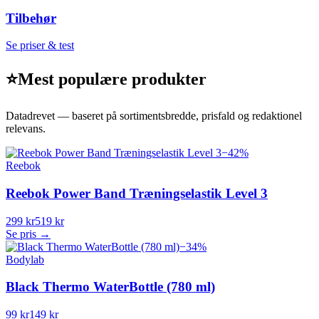
Tilbehør
Se priser & test
⭐
Mest populære produkter
Datadrevet — baseret på sortimentsbredde, prisfald og redaktionel
relevans.
−
42
%
Reebok
Reebok Power Band Træningselastik Level 3
299 kr
519 kr
Se pris →
−
34
%
Bodylab
Black Thermo WaterBottle (780 ml)
99 kr
149 kr