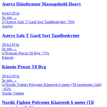
Aserve Håndtræner Massagebold Heavy
64 kr
139 kr
Se pris →
−
76
%
Aserve
Aserve Safe T Gard Sort Tandbeskytter
28 kr
119 kr
Se pris →
−
71
%
Kinesio
Kinesio Precut Til Ryg
38 kr
129 kr
Se pris →
−
65
%
Nordic Fighter
Nordic Fighter Polyester Klatrereb 6 meter (Til