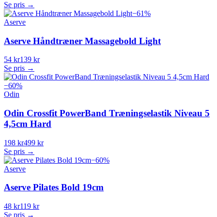
Se pris →
−
61
%
Aserve
Aserve Håndtræner Massagebold Light
54 kr
139 kr
Se pris →
−
60
%
Odin
Odin Crossfit PowerBand Træningselastik Niveau 5
4,5cm Hard
198 kr
499 kr
Se pris →
−
60
%
Aserve
Aserve Pilates Bold 19cm
48 kr
119 kr
Se pris →