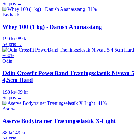
Se pris →
−
31
%
Bodylab
Whey 100 (1 kg) - Danish Ananasstang
199 kr
289 kr
Se pris →
−
60
%
Odin
Odin Crossfit PowerBand Træningselastik Niveau 5
4,5cm Hard
198 kr
499 kr
Se pris →
−
41
%
Aserve
Aserve Bodytrainer Træningselastik X-Light
88 kr
149 kr
Se pris →