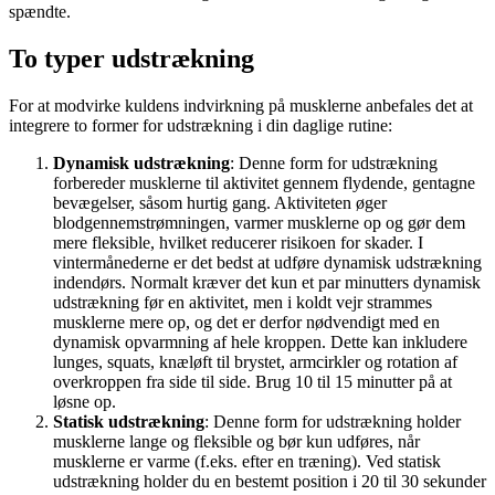
spændte.
To typer udstrækning
For at modvirke kuldens indvirkning på musklerne anbefales det at
integrere to former for udstrækning i din daglige rutine:
Dynamisk udstrækning
: Denne form for udstrækning
forbereder musklerne til aktivitet gennem flydende, gentagne
bevægelser, såsom hurtig gang. Aktiviteten øger
blodgennemstrømningen, varmer musklerne op og gør dem
mere fleksible, hvilket reducerer risikoen for skader. I
vintermånederne er det bedst at udføre dynamisk udstrækning
indendørs. Normalt kræver det kun et par minutters dynamisk
udstrækning før en aktivitet, men i koldt vejr strammes
musklerne mere op, og det er derfor nødvendigt med en
dynamisk opvarmning af hele kroppen. Dette kan inkludere
lunges, squats, knæløft til brystet, armcirkler og rotation af
overkroppen fra side til side. Brug 10 til 15 minutter på at
løsne op.
Statisk udstrækning
: Denne form for udstrækning holder
musklerne lange og fleksible og bør kun udføres, når
musklerne er varme (f.eks. efter en træning). Ved statisk
udstrækning holder du en bestemt position i 20 til 30 sekunder