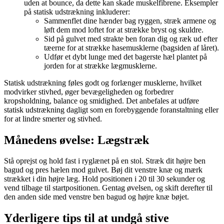
uden at bounce, da dette kan skade muskelfibrene. Eksempler
på statisk udstrækning inkluderer:
Sammenflet dine hænder bag ryggen, stræk armene og
løft dem mod loftet for at strække bryst og skuldre.
Sid på gulvet med strakte ben foran dig og ræk ud efter
tæerne for at strække hasemusklerne (bagsiden af låret).
Udfør et dybt lunge med det bagerste hæl plantet på
jorden for at strække lægmusklerne.
Statisk udstrækning føles godt og forlænger musklerne, hvilket
modvirker stivhed, øger bevægeligheden og forbedrer
kropsholdning, balance og smidighed. Det anbefales at udføre
statisk udstrækning dagligt som en forebyggende foranstaltning eller
for at lindre smerter og stivhed.
Månedens øvelse: Lægstræk
Stå oprejst og hold fast i ryglænet på en stol. Stræk dit højre ben
bagud og pres hælen mod gulvet. Bøj dit venstre knæ og mærk
strækket i din højre læg. Hold positionen i 20 til 30 sekunder og
vend tilbage til startpositionen. Gentag øvelsen, og skift derefter til
den anden side med venstre ben bagud og højre knæ bøjet.
Yderligere tips til at undgå stive