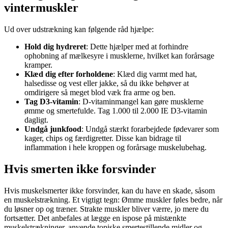
vintermuskler
Ud over udstrækning kan følgende råd hjælpe:
Hold dig hydreret
: Dette hjælper med at forhindre
ophobning af mælkesyre i musklerne, hvilket kan forårsage
kramper.
Klæd dig efter forholdene
: Klæd dig varmt med hat,
halsedisse og vest eller jakke, så du ikke behøver at
omdirigere så meget blod væk fra arme og ben.
Tag D3-vitamin
: D-vitaminmangel kan gøre musklerne
ømme og smertefulde. Tag 1.000 til 2.000 IE D3-vitamin
dagligt.
Undgå junkfood
: Undgå stærkt forarbejdede fødevarer som
kager, chips og færdigretter. Disse kan bidrage til
inflammation i hele kroppen og forårsage muskelubehag.
Hvis smerten ikke forsvinder
Hvis muskelsmerter ikke forsvinder, kan du have en skade, såsom
en muskelstrækning. Et vigtigt tegn: Ømme muskler føles bedre, når
du løsner op og træner. Strakte muskler bliver værre, jo mere du
fortsætter. Det anbefales at lægge en ispose på mistænkte
muskelstrækninger, anvende topiske smertestillende midler og